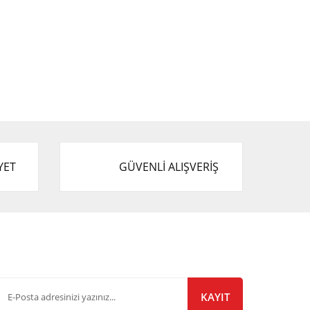
YET
GÜVENLİ ALIŞVERİŞ
-Bülten Listemize Kayıt Olun!
KAYIT