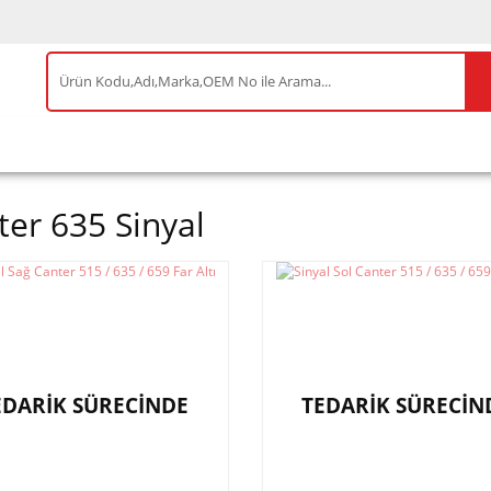
IS ÜRÜNLER
ENEOS
TESLA
BYD
AKSES
ter 635 Sinyal
EDARİK SÜRECİNDE
TEDARİK SÜRECİN