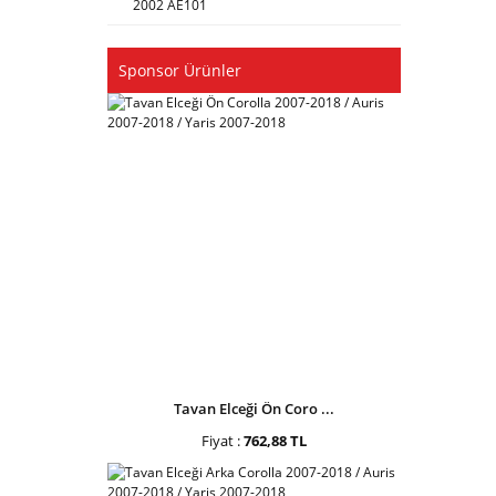
2002 AE101
Sponsor Ürünler
Tavan Elceği Ön Coro ...
Fiyat :
762,88 TL