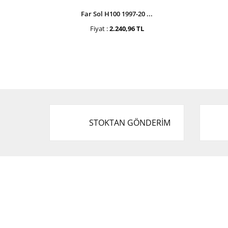
Far Sol H100 1997-20 ...
Fiyat :
2.240,96 TL
STOKTAN GÖNDERİM
Cevat Otomotiv Japon Korea Yedek Parçaları
Üçevler, No:, 47. Sk. No:27, 16120 Nilüfer