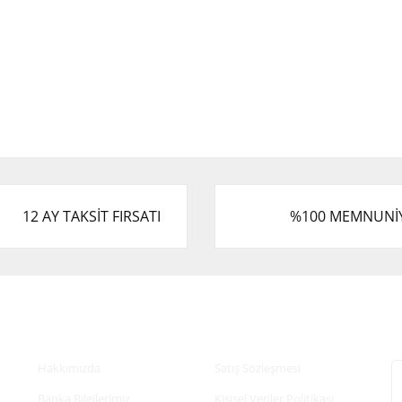
12 AY TAKSİT FIRSATI
%100 MEMNUNİ
Kurumsal
Alışveriş
E
Hakkımızda
Satış Sözleşmesi
Banka Bilgilerimiz
Kişisel Veriler Politikası