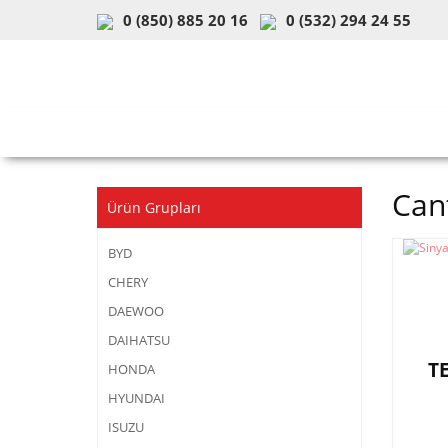
0 (850) 885 20 16
0 (532) 294 24 55
ARAÇ & MODEL SEÇİMİ
MOB
Can
Ürün Grupları
BYD
CHERY
DAEWOO
DAIHATSU
T
HONDA
HYUNDAI
ISUZU