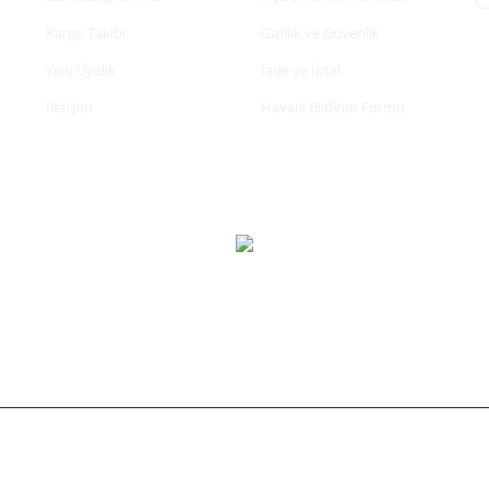
Kargo Takibi
Gizlilik ve Güvenlik
Yeni Üyelik
İade ve İptal
İletişim
Havale Bildirim Formu