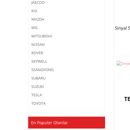
JAECOO
KIA
MAZDA
Sinyal 
MG
MITSUBISHI
NISSAN
ROVER
SKYWELL
SSANGYONG
SUBARU
SUZUKI
TESLA
T
TOYOTA
En Populer Olanlar