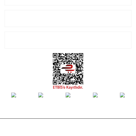
Alışveriş
E-Bülten Listemize Kayıt Olun!