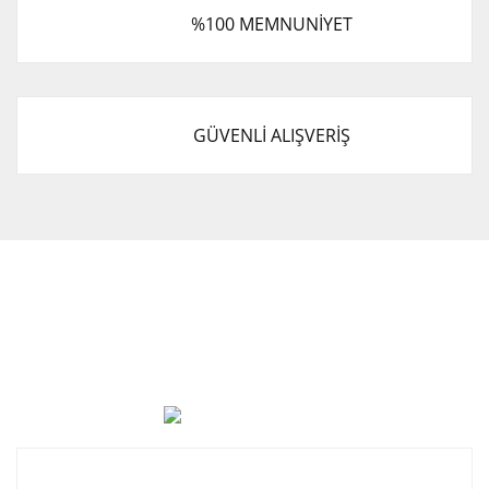
%100 MEMNUNİYET
GÜVENLİ ALIŞVERİŞ
Cevat Otomotiv Japon Korea Yedek Parçaları Üçevler, No:,
47. Sk. No:27, 16120 Nilüfer
0 (850) 885 20 16
Kurumsal