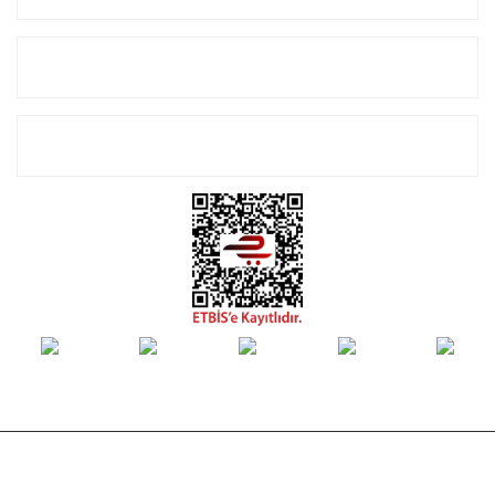
Alışveriş
E-Bülten Listemize Kayıt Olun!