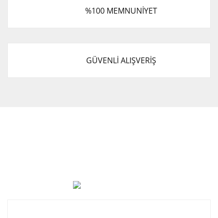
%100 MEMNUNİYET
GÜVENLİ ALIŞVERİŞ
Cevat Otomotiv Japon Korea Yedek Parçaları Üçevler, No:,
47. Sk. No:27, 16120 Nilüfer
0 (850) 885 20 16
Kurumsal