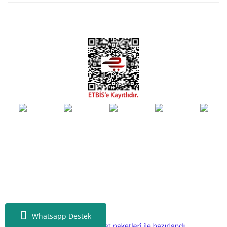
E-Bülten Listemize Kayıt Olun!
© Tüm hakları saklıdır. Kredi kartı bilgileriniz 256bit SSL sertifikası ile
korunmaktadır.
Whatsapp Destek
ile
ideasoft
e-