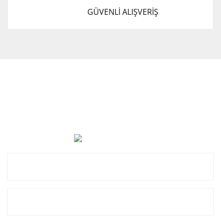
GÜVENLİ ALIŞVERİŞ
Cevat Otomotiv Japon Korea Yedek Parçaları Üçevler, No:,
47. Sk. No:27, 16120 Nilüfer
0 (850) 885 20 16
Kurumsal
Alışveriş