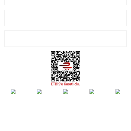
Alışveriş
E-Bülten Listemize Kayıt Olun!