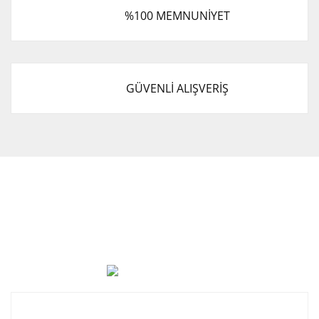
%100 MEMNUNİYET
GÜVENLİ ALIŞVERİŞ
Cevat Otomotiv Japon Korea Yedek Parçaları Üçevler, No:,
47. Sk. No:27, 16120 Nilüfer
0 (850) 885 20 16
Kurumsal