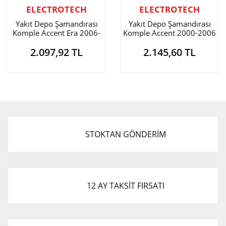
ELECTROTECH
ELECTROTECH
Yakıt Depo Şamandırası
Yakıt Depo Şamandırası
Komple Accent Era 2006-
Komple Accent 2000-2006
2011 / Rio 2006-2011
Benzinli
2.097,92 TL
2.145,60 TL
Benzinli
STOKTAN GÖNDERİM
12 AY TAKSİT FIRSATI