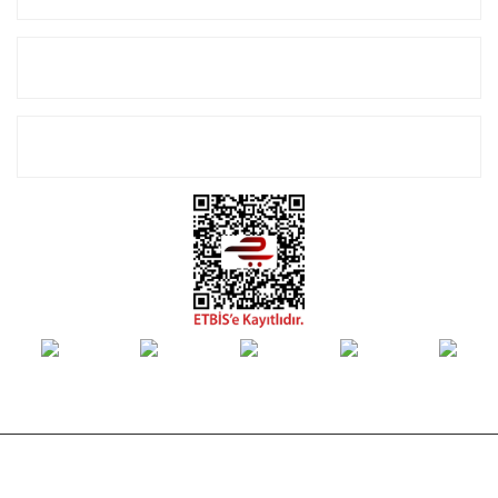
Alışveriş
E-Bülten Listemize Kayıt Olun!