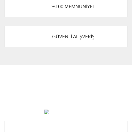
%100 MEMNUNİYET
GÜVENLİ ALIŞVERİŞ
Cevat Otomotiv Japon Korea Yedek Parçaları Üçevler, No:,
47. Sk. No:27, 16120 Nilüfer
0 (850) 885 20 16
Kurumsal