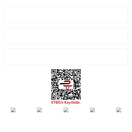
Kurumsal
Alışveriş
E-Bülten Listemize Kayıt Olun!