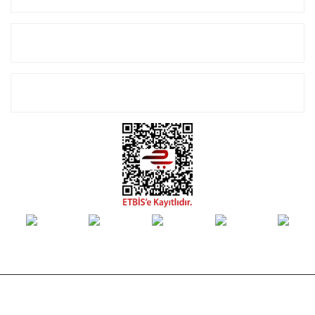
Alışveriş
E-Bülten Listemize Kayıt Olun!