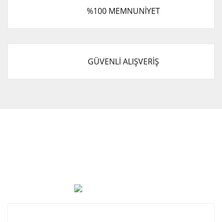
%100 MEMNUNİYET
GÜVENLİ ALIŞVERİŞ
Cevat Otomotiv Japon Korea Yedek Parçaları Üçevler, No:,
47. Sk. No:27, 16120 Nilüfer
0 (850) 885 20 16
Kurumsal