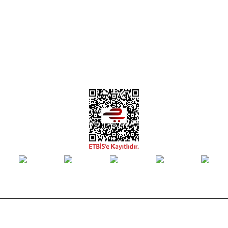
Alışveriş
E-Bülten Listemize Kayıt Olun!