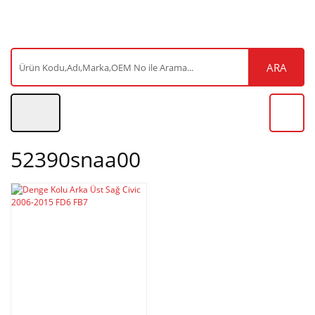
ARA
52390snaa00