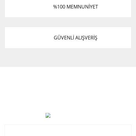
%100 MEMNUNİYET
GÜVENLİ ALIŞVERİŞ
Cevat Otomotiv Japon Korea Yedek Parçaları Üçevler, No:,
47. Sk. No:27, 16120 Nilüfer
0 (850) 885 20 16
Kurumsal