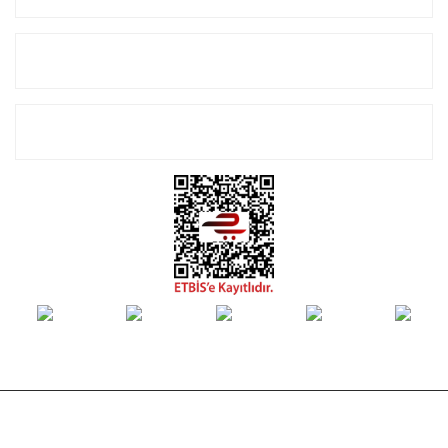
Alışveriş
E-Bülten Listemize Kayıt Olun!