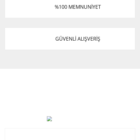
%100 MEMNUNİYET
GÜVENLİ ALIŞVERİŞ
Cevat Otomotiv Japon Korea Yedek Parçaları Üçevler, No:,
47. Sk. No:27, 16120 Nilüfer
0 (850) 885 20 16
Kurumsal