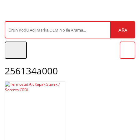
ARA
256134a000