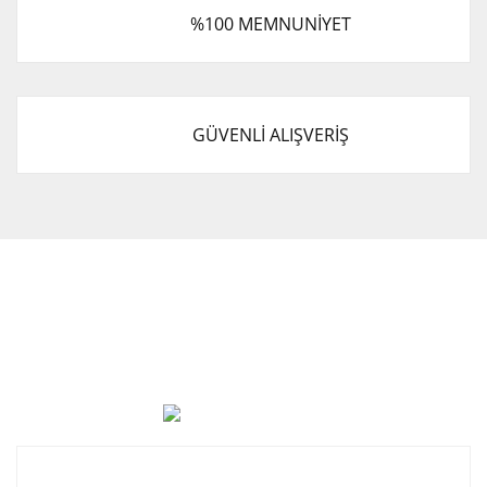
%100 MEMNUNİYET
GÜVENLİ ALIŞVERİŞ
Cevat Otomotiv Japon Korea Yedek Parçaları Üçevler, No:,
47. Sk. No:27, 16120 Nilüfer
0 (850) 885 20 16
Kurumsal