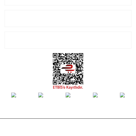
Alışveriş
E-Bülten Listemize Kayıt Olun!