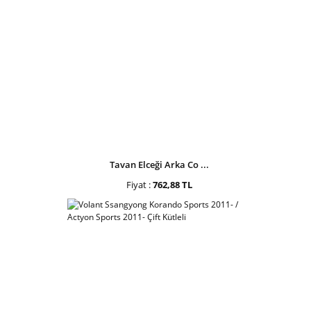
Tavan Elceği Arka Co ...
Fiyat :
762,88 TL