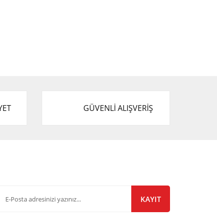
YET
GÜVENLİ ALIŞVERİŞ
-Bülten Listemize Kayıt Olun!
KAYIT