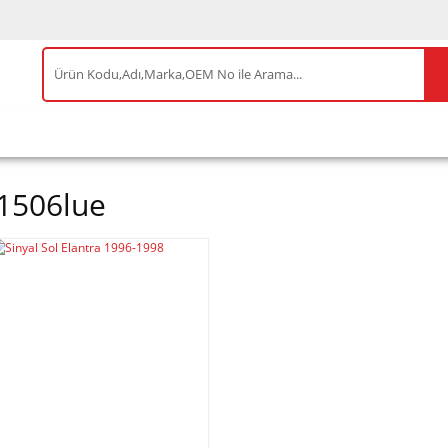
IS ÜRÜNLER
ENEOS
TESLA
BYD
AKSES
1506lue