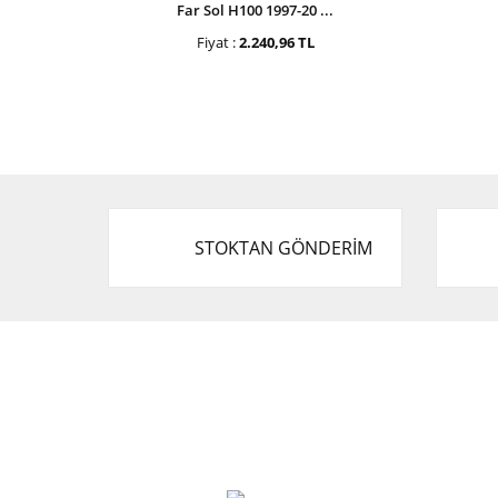
Far Sol H100 1997-20 ...
Fiyat :
2.240,96 TL
STOKTAN GÖNDERİM
Cevat Otomotiv Japon Korea Yedek Parçaları
Üçevler, No:, 47. Sk. No:27, 16120 Nilüfer