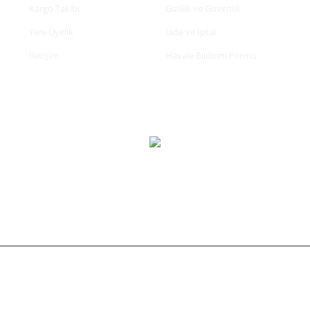
Kargo Takibi
Gizlilik ve Güvenlik
Yeni Üyelik
İade ve İptal
İletişim
Havale Bildirim Formu
tifikası ile korunmaktadır.