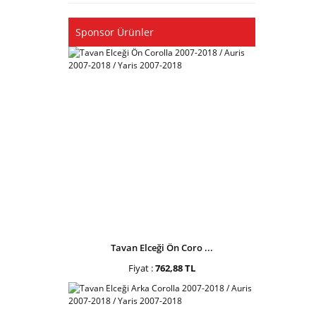
Sponsor Ürünler
Tavan Elceği Ön Coro ...
Fiyat :
762,88 TL