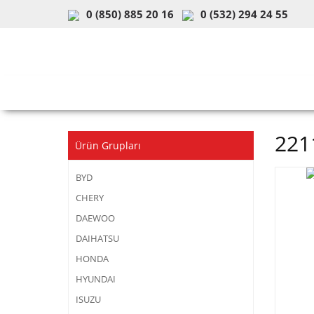
0 (850) 885 20 16
0 (532) 294 24 55
ARAÇ & MODEL SEÇİMİ
MOB
221
Ürün Grupları
BYD
CHERY
DAEWOO
DAIHATSU
HONDA
HYUNDAI
ISUZU