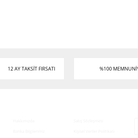
12 AY TAKSİT FIRSATI
%100 MEMNUNİ
Kurumsal
Alışveriş
E
Hakkımızda
Satış Sözleşmesi
Banka Bilgilerimiz
Kişisel Veriler Politikası