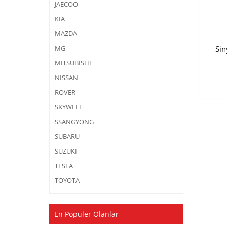
JAECOO
KIA
MAZDA
Sin
MG
MITSUBISHI
NISSAN
ROVER
SKYWELL
SSANGYONG
SUBARU
SUZUKI
TESLA
TOYOTA
En Populer Olanlar