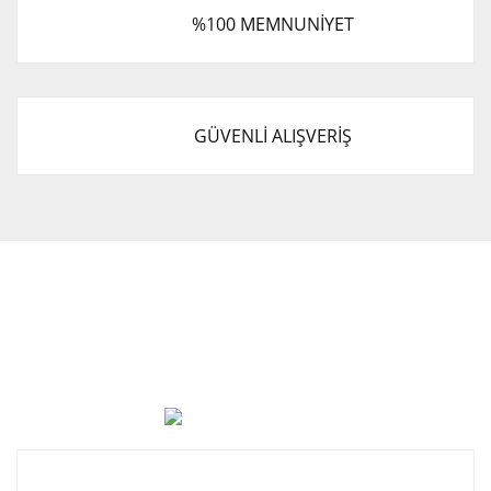
%100 MEMNUNİYET
GÜVENLİ ALIŞVERİŞ
Cevat Otomotiv Japon Korea Yedek Parçaları Üçevler, No:,
47. Sk. No:27, 16120 Nilüfer
0 (850) 885 20 16
Kurumsal