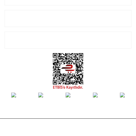
Alışveriş
E-Bülten Listemize Kayıt Olun!