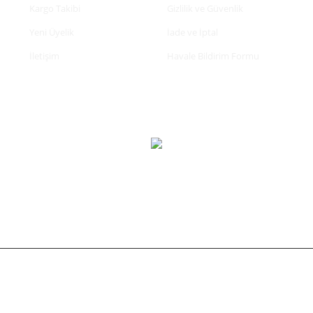
Kargo Takibi
Gizlilik ve Güvenlik
Yeni Üyelik
İade ve İptal
İletişim
Havale Bildirim Formu
tifikası ile korunmaktadır.