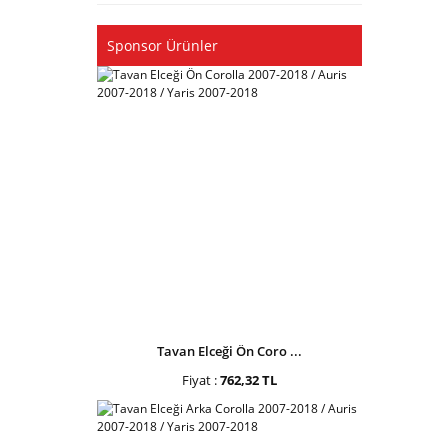
Sponsor Ürünler
Tavan Elceği Ön Coro ...
Fiyat :
762,32 TL