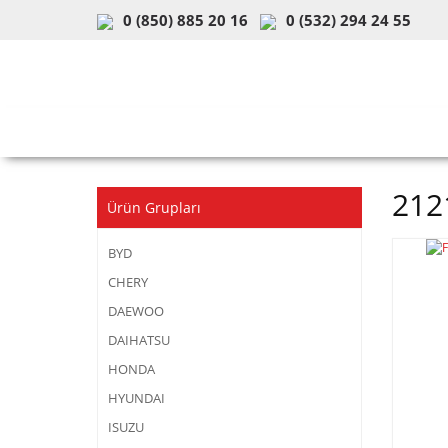
0 (850) 885 20 16
0 (532) 294 24 55
ARAÇ & MODEL SEÇİMİ
MOB
212
Ürün Grupları
BYD
CHERY
DAEWOO
DAIHATSU
HONDA
HYUNDAI
ISUZU