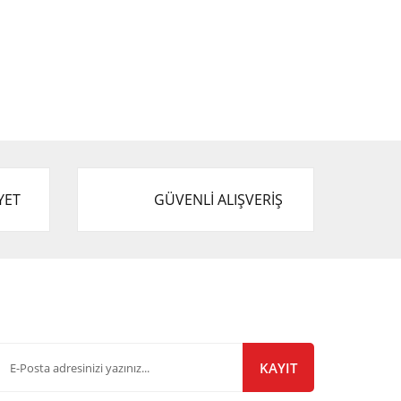
YET
GÜVENLİ ALIŞVERİŞ
-Bülten Listemize Kayıt Olun!
KAYIT