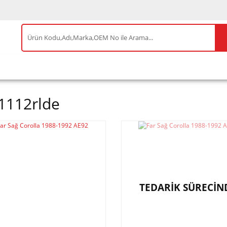
IS ÜRÜNLER
ENEOS
TESLA
BYD
AKSES
1112rlde
TEDARİK SÜRECİN