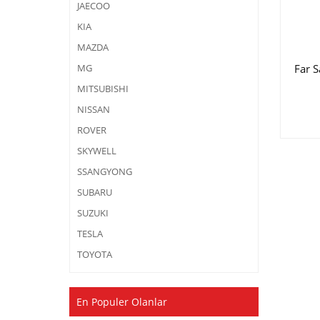
JAECOO
KIA
MAZDA
Far 
MG
MITSUBISHI
NISSAN
ROVER
SKYWELL
SSANGYONG
SUBARU
SUZUKI
TESLA
TOYOTA
En Populer Olanlar