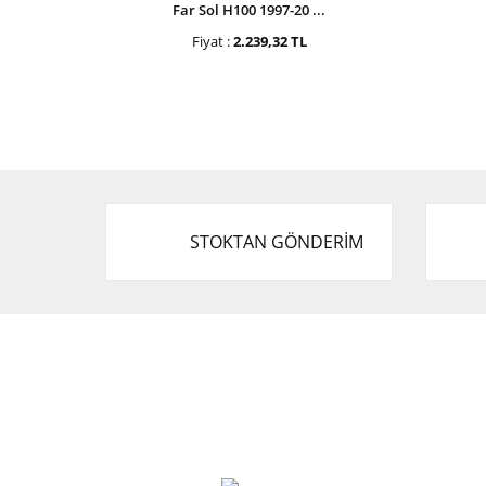
Far Sol H100 1997-20 ...
Fiyat :
2.239,32 TL
STOKTAN GÖNDERİM
Cevat Otomotiv Japon Korea Yedek Parçaları
Üçevler, No:, 47. Sk. No:27, 16120 Nilüfer