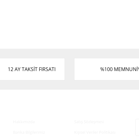
12 AY TAKSİT FIRSATI
%100 MEMNUNİ
Kurumsal
Alışveriş
E
Hakkımızda
Satış Sözleşmesi
Banka Bilgilerimiz
Kişisel Veriler Politikası