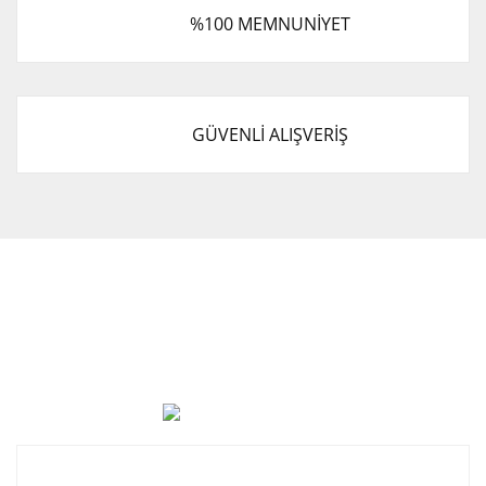
%100 MEMNUNİYET
GÜVENLİ ALIŞVERİŞ
Cevat Otomotiv Japon Korea Yedek Parçaları Üçevler, No:,
47. Sk. No:27, 16120 Nilüfer
0 (850) 885 20 16
Kurumsal