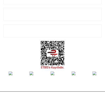
Alışveriş
E-Bülten Listemize Kayıt Olun!