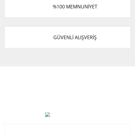
%100 MEMNUNİYET
GÜVENLİ ALIŞVERİŞ
Cevat Otomotiv Japon Korea Yedek Parçaları Üçevler, No:,
47. Sk. No:27, 16120 Nilüfer
0 (850) 885 20 16
Kurumsal